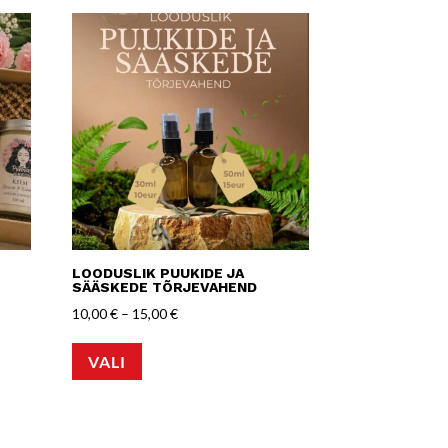
LOODUSLIK PUUKIDE JA
SÄÄSKEDE TÕRJEVAHEND
Hinnavahemik:
10,00
€
–
15,00
€
Sellel
10,00 €
VALI
tootel
kuni
on
15,00 €
mitu
varianti.