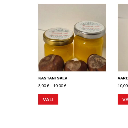
KASTANI SALV
VAR
Hinnavahemik:
8,00
€
–
10,00
€
10,0
Sellel
8,00 €
VALI
VA
tootel
kuni
on
10,00 €
mitu
varianti.