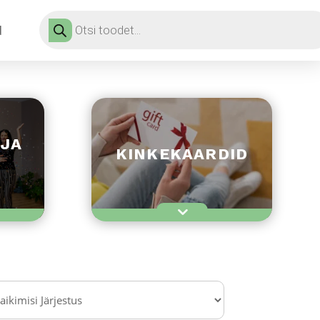
Products
search
d
 JA
KINKEKAARDID