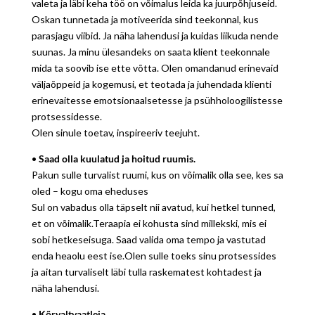
valeta ja läbi keha töö on võimalus leida ka juurpõhjuseid.
Oskan tunnetada ja motiveerida sind teekonnal, kus
parasjagu viibid. Ja näha lahendusi ja kuidas liikuda nende
suunas. Ja minu ülesandeks on saata klient teekonnale
mida ta soovib ise ette võtta. Olen omandanud erinevaid
väljaõppeid ja kogemusi, et teotada ja juhendada klienti
erinevaitesse emotsionaalsetesse ja psühholoogilistesse
protsessidesse.
Olen sinule toetav, inspireeriv teejuht.
•
Saad olla kuulatud ja hoitud ruumis.
Pakun sulle turvalist ruumi, kus on võimalik olla see, kes sa
oled – kogu oma eheduses
Sul on vabadus olla täpselt nii avatud, kui hetkel tunned,
et on võimalik.Teraapia ei kohusta sind millekski, mis ei
sobi hetkeseisuga. Saad valida oma tempo ja vastutad
enda heaolu eest ise.Olen sulle toeks sinu protsessides
ja aitan turvaliselt läbi tulla raskematest kohtadest ja
näha lahendusi.
•
Kõrvaltvaatleja