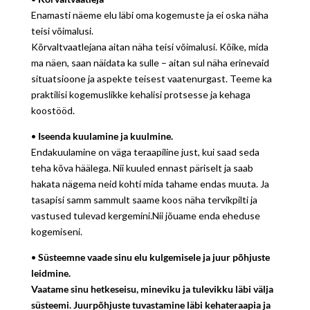
Enamasti näeme elu läbi oma kogemuste ja ei oska näha
teisi võimalusi.
Kõrvaltvaatlejana aitan näha teisi võimalusi. Kõike, mida
ma näen, saan näidata ka sulle – aitan sul näha erinevaid
situatsioone ja aspekte teisest vaatenurgast. Teeme ka
praktilisi kogemuslikke kehalisi protsesse ja kehaga
koostööd.
•
Iseenda kuulamine ja kuulmine.
Endakuulamine on väga teraapiline just, kui saad seda
teha kõva häälega. Nii kuuled ennast päriselt ja saab
hakata nägema neid kohti mida tahame endas muuta. Ja
tasapisi samm sammult saame koos näha tervikpilti ja
vastused tulevad kergemini.Nii jõuame enda eheduse
kogemiseni.
•
Süsteemne vaade sinu elu kulgemisele ja juur põhjuste
leidmine.
Vaatame sinu hetkeseisu, mineviku ja tulevikku läbi välja
süsteemi. Juurpõhjuste
tuvastamine läbi kehateraapia ja