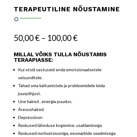
TERAPEUTILINE NÕUSTAMINE
Hinnavahemik:
50,00
€
–
100,00
€
50,00 €
kuni
MILLAL VÕIKS TULLA NÕUSTAMIS
100,00 €
TERAAPIASSE:
Kui otsid vastuseid enda emotsionaalsetele
seisunditele.
Tahad oma käitumistele ja probleemidele leida
juurpõhjust.
Une häired , energia puudus.
Ärevushäired
Depressioon
Raskused läheduse kogemise, usaldamisega
Raskused motivatsiooniga, eesmärkide seadmisega