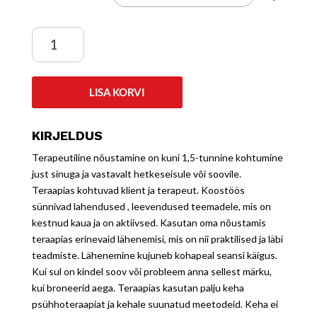
Terapeutiline
nõustamine
kogus
LISA KORVI
KIRJELDUS
Terapeutiline nõustamine on kuni 1,5-tunnine kohtumine
just sinuga ja vastavalt hetkeseisule või soovile.
Teraapias kohtuvad klient ja terapeut. Koostöös
sünnivad lahendused , leevendused teemadele, mis on
kestnud kaua ja on aktiivsed. Kasutan oma nõustamis
teraapias erinevaid lähenemisi, mis on nii praktilised ja läbi
teadmiste. Lähenemine kujuneb kohapeal seansi käigus.
Kui sul on kindel soov või probleem anna sellest märku,
kui broneerid aega. Teraapias kasutan palju keha
psühhoteraapiat ja kehale suunatud meetodeid. Keha ei