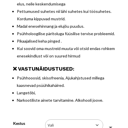
elus, neile keskendumisega
Pettumused suhetes nii lähi suhetes kui töösuhetes.
Korduma kippuvad mustrid.
Madal enesehinnang ja elujõu puudus.
Psühholoogilise päritoluga füüsilise tervise probleemid.
Pikaajalised keha pinged .
Kui soovid oma mustreid muuta või otsid endas rohkem
enesekindlust või on suured hirmud
❌ VASTUNÄIDUSTUSED:
Psühhooosid, skisofreenia, Ajukahjstused millega
kaasnevad psüühikahäired.
Langetõbi,
Narkootiliste ainete tarvitamine. Alkohooli joove.
Kestus