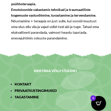
psühhoteraapia.
Emotsioonide vabastamis tehnikad ja traumaatiliste
kogemuste vastuvõtmine,
tuvastamine ja tervendamine.
Nõustamine + teraapia on just sulle, kui soovid muutust
oma elus ellu viia ja vajad sellel teel abi ja tuge. Tahad oma
elukvaliteeti parandada, vaimset heaolu taastada,
enesejuhtimis oskuste parandamine.
KRISTIINA VÕLU STUUDIO
KONTAKT
PRIVAATSUSTINGIMUSED
TAGASTAMINE
0